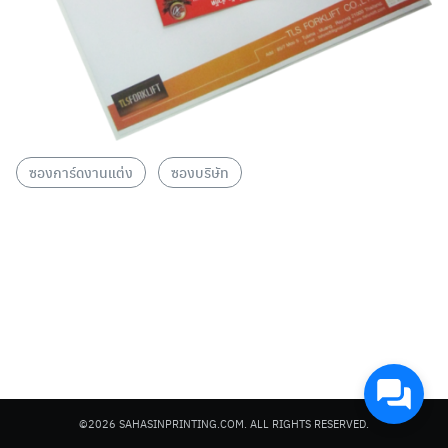
Search
Search
ซองการ์ดงานแต่ง
ซองบริษัท
for:
©2026 SAHASINPRINTING.COM. ALL RIGHTS RESERVED.